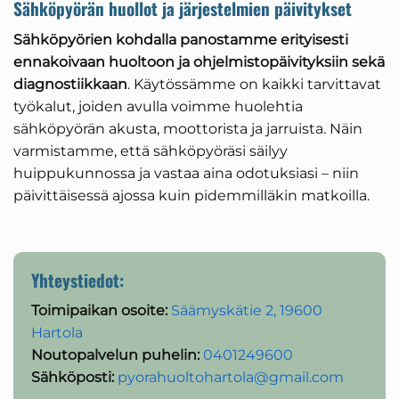
Sähköpyörän huollot ja järjestelmien päivitykset
Sähköpyörien kohdalla panostamme erityisesti
ennakoivaan huoltoon ja ohjelmistopäivityksiin sekä
diagnostiikkaan
. Käytössämme on kaikki tarvittavat
työkalut, joiden avulla voimme huolehtia
sähköpyörän akusta, moottorista ja jarruista. Näin
varmistamme, että sähköpyöräsi säilyy
huippukunnossa ja vastaa aina odotuksiasi – niin
päivittäisessä ajossa kuin pidemmilläkin matkoilla.
Yhteystiedot:
Toimipaikan osoite:
Säämyskätie 2, 19600
Hartola
Noutopalvelun puhelin:
0401249600
Sähköposti:
pyorahuoltohartola@gmail.com