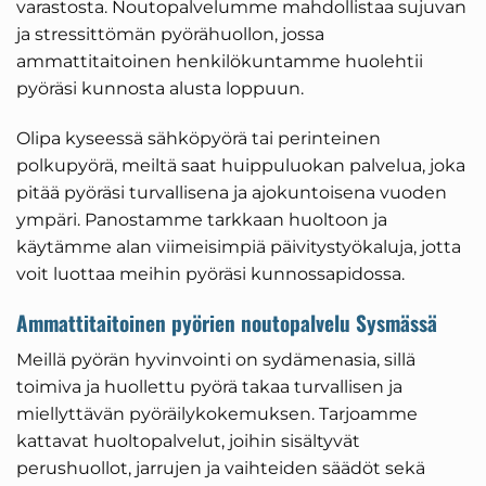
varastosta. Noutopalvelumme mahdollistaa sujuvan
ja stressittömän pyörähuollon, jossa
ammattitaitoinen henkilökuntamme huolehtii
pyöräsi kunnosta alusta loppuun.
Olipa kyseessä sähköpyörä tai perinteinen
polkupyörä, meiltä saat huippuluokan palvelua, joka
pitää pyöräsi turvallisena ja ajokuntoisena vuoden
ympäri. Panostamme tarkkaan huoltoon ja
käytämme alan viimeisimpiä päivitystyökaluja, jotta
voit luottaa meihin pyöräsi kunnossapidossa.
Ammattitaitoinen pyörien noutopalvelu Sysmässä
Meillä pyörän hyvinvointi on sydämenasia, sillä
toimiva ja huollettu pyörä takaa turvallisen ja
miellyttävän pyöräilykokemuksen. Tarjoamme
kattavat huoltopalvelut, joihin sisältyvät
perushuollot, jarrujen ja vaihteiden säädöt sekä