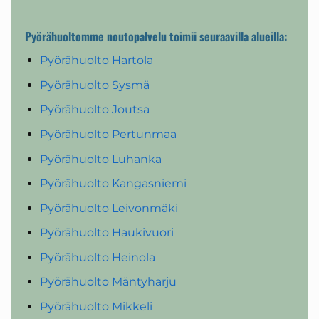
Pyörähuoltomme noutopalvelu toimii seuraavilla alueilla:
Pyörähuolto Hartola
Pyörähuolto Sysmä
Pyörähuolto Joutsa
Pyörähuolto Pertunmaa
Pyörähuolto Luhanka
Pyörähuolto Kangasniemi
Pyörähuolto Leivonmäki
Pyörähuolto Haukivuori
Pyörähuolto Heinola
Pyörähuolto Mäntyharju
Pyörähuolto Mikkeli