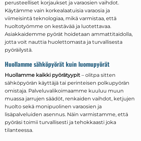
perusteelliset korjaukset ja varaosien vaihdot.
Käytämme vain korkealaatuisia varaosia ja
viimeisintä teknologiaa, mikä varmistaa, että
huoltotyömme on kestävää ja luotettavaa.
Asiakkaidemme pyörät hoidetaan ammattitaidolla,
jotta voit nauttia huolettomasta ja turvallisesta
pyöräilystä.
Huollamme sähköpyörät kuin luomupyörät
Huollamme kaikki pyörätyypit
– olitpa sitten
sähköpyörän käyttäjä tai perinteisen polkupyörän
omistaja. Palveluvalikoimaamme kuuluu muun
muassa jarrujen säädöt, renkaiden vaihdot, ketjujen
huolto sekä monipuolinen varaosien ja
lisäpalveluiden asennus. Näin varmistamme, että
pyöräsi toimii turvallisesti ja tehokkaasti joka
tilanteessa.