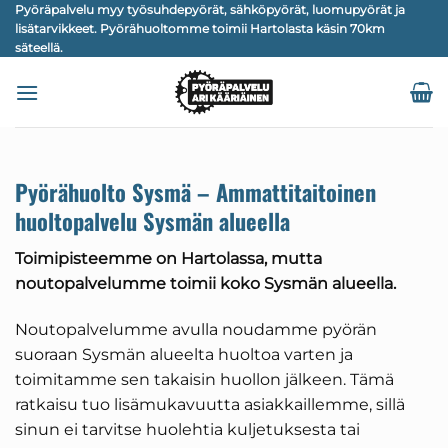
Skip
Pyöräpalvelu myy työsuhdepyörät, sähköpyörät, luomupyörät ja
lisätarvikkeet. Pyörähuoltomme toimii Hartolasta käsin 70km
to
säteellä.
content
Pyörähuolto Sysmä – Ammattitaitoinen
huoltopalvelu Sysmän alueella
Toimipisteemme on Hartolassa, mutta
noutopalvelumme toimii koko Sysmän alueella.
Noutopalvelumme avulla noudamme pyörän
suoraan Sysmän alueelta huoltoa varten ja
toimitamme sen takaisin huollon jälkeen. Tämä
ratkaisu tuo lisämukavuutta asiakkaillemme, sillä
sinun ei tarvitse huolehtia kuljetuksesta tai