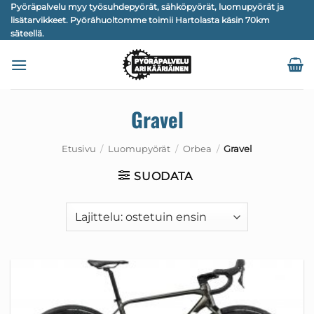
Skip
Pyöräpalvelu myy työsuhdepyörät, sähköpyörät, luomupyörät ja
lisätarvikkeet. Pyörähuoltomme toimii Hartolasta käsin 70km
to
säteellä.
content
Gravel
Etusivu
/
Luomupyörät
/
Orbea
/
Gravel
SUODATA