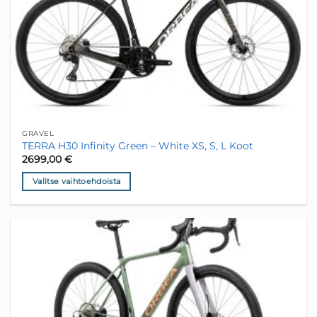
GRAVEL
TERRA H30 Infinity Green – White XS, S, L Koot
2699,00
€
Valitse vaihtoehdoista
Tällä
tuotteella
on
useampi
muunnelma.
Voit
tehdä
valinnat
tuotteen