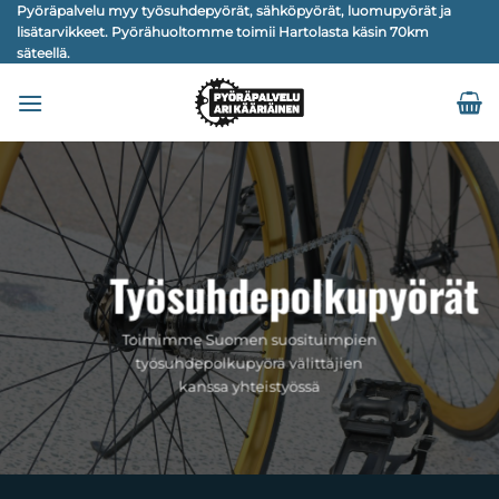
Skip
Pyöräpalvelu myy työsuhdepyörät, sähköpyörät, luomupyörät ja
lisätarvikkeet. Pyörähuoltomme toimii Hartolasta käsin 70km
to
säteellä.
content
Työsuhdepolkupyörät
Toimimme Suomen suosituimpien
työsuhdepolkupyörä välittäjien
kanssa yhteistyössä