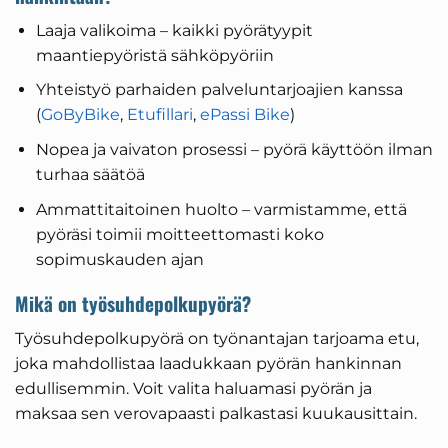
Laaja valikoima – kaikki pyörätyypit
maantiepyöristä sähköpyöriin
Yhteistyö parhaiden palveluntarjoajien kanssa
(
GoByBike
,
Etufillari
,
ePassi Bike
)
Nopea ja vaivaton prosessi – pyörä käyttöön ilman
turhaa säätöä
Ammattitaitoinen huolto – varmistamme, että
pyöräsi toimii moitteettomasti koko
sopimuskauden ajan
Mikä on työsuhdepolkupyörä?
Työsuhdepolkupyörä on työnantajan tarjoama etu,
joka mahdollistaa laadukkaan pyörän hankinnan
edullisemmin. Voit valita haluamasi pyörän ja
maksaa sen verovapaasti palkastasi kuukausittain.