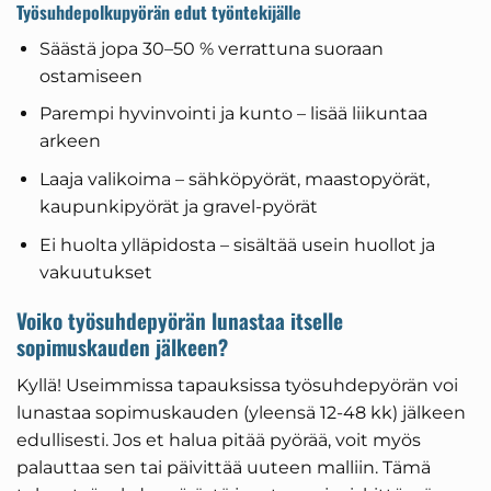
Työsuhdepolkupyörän edut työntekijälle
Säästä jopa 30–50 % verrattuna suoraan
ostamiseen
Parempi hyvinvointi ja kunto – lisää liikuntaa
arkeen
Laaja valikoima – sähköpyörät, maastopyörät,
kaupunkipyörät ja gravel-pyörät
Ei huolta ylläpidosta – sisältää usein huollot ja
vakuutukset
Voiko työsuhdepyörän lunastaa itselle
sopimuskauden jälkeen?
Kyllä! Useimmissa tapauksissa työsuhdepyörän voi
lunastaa sopimuskauden (yleensä 12-48 kk) jälkeen
edullisesti. Jos et halua pitää pyörää, voit myös
palauttaa sen tai päivittää uuteen malliin. Tämä