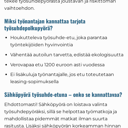
tekee työsuhdepyörästä joustavan ja riskittömän
vaihtoehdon.
Miksi työnantajan kannattaa tarjota
työsuhdepolkupyörä?
Houkutteleva työsuhde-etu, joka parantaa
työntekijöiden hyvinvointia
Vähentää autoilun tarvetta, edistää ekologisuutta
Verovapaa etu 1200 euroon asti vuodessa
Ei lisäkuluja työnantajalle, jos etu toteutetaan
leasing-sopimuksella
Sähköpyörä työsuhde-etuna – onko se kannattavaa?
Ehdottomasti! Sähköpyörä on loistava valinta
työsuhdepyöräksi, sillä se helpottaa työmatkoja ja
mahdollistaa pidemmät matkat ilman suurta
rasitusta. Lisäksi sähköpyörän korkeamman hinnan