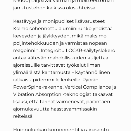
M6100) tarjoavat varman ja moitteettoman
jarrutustehon kaikissa olosuhteissa.
Kestävyys ja monipuoliset lisävarusteet
Kolmoisohennettu alumiinirunko yhdistää
keveyden ja jäykkyyden, mikä maksimoi
poljintehokkuuden ja varmistaa nopean
reagoinnin. Integroitu LOCKR-säilytyslokero
antaa kätevän mahdollisuuden kuljettaa
ajoreissuille tarvittavat työkalut ilman
ylimääräistä kantamusta – käytännöllinen
ratkaisu pidemmille lenkeille. Pyörän
PowerSpine-rakenne, Vertical Compliance ja
Vibration Absorption -teknologiat takaavat
lisäksi, että tärinät vaimenevat, parantaen
ajomukavuutta haastavammissakin
reiteissä.
Huippuluokan komponentit ja ajoasento