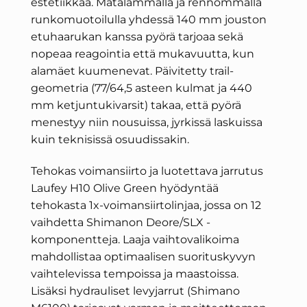
estetiikkaa. Matalammalla ja rennommalla
runkomuotoilulla yhdessä 140 mm jouston
etuhaarukan kanssa pyörä tarjoaa sekä
nopeaa reagointia että mukavuutta, kun
alamäet kuumenevat. Päivitetty trail-
geometria (77/64,5 asteen kulmat ja 440
mm ketjuntukivarsit) takaa, että pyörä
menestyy niin nousuissa, jyrkissä laskuissa
kuin teknisissä osuudissakin.
Tehokas voimansiirto ja luotettava jarrutus
Laufey H10 Olive Green hyödyntää
tehokasta 1x-voimansiirtolinjaa, jossa on 12
vaihdetta Shimanon Deore/SLX -
komponentteja. Laaja vaihtovalikoima
mahdollistaa optimaalisen suorituskyvyn
vaihtelevissa tempoissa ja maastoissa.
Lisäksi hydrauliset levyjarrut (Shimano