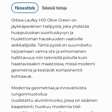
Yleisesittely
Teknisiä tietoja
Orbea Laufey H10 Olive Green on
jäykkäperäinen trailpyörä, joka yhdistää
huippuluokan suorituskyvyn ja
huolettoman hauskuuden vaativille
seikkailijoille. Tämä pyörä on suunniteltu
tarjoamaan varma ote ja erinomainen
hallittavuus niin teknisillä poluilla kuin
haastavissakin maastoissa, missä moderni
geometria ja kestävät komponentit
kohtaavat.
Modernia geometriaa ja innovatiivista
rungonmuotoilua
Uudistettu alumiinirunko, jossa on sisäinen
kaapelointi, huokuu modernia trail-