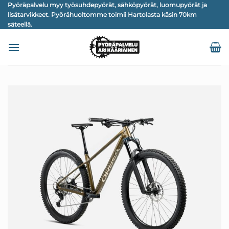
Skip
Pyöräpalvelu myy työsuhdepyörät, sähköpyörät, luomupyörät ja
lisätarvikkeet. Pyörähuoltomme toimii Hartolasta käsin 70km
to
säteellä.
content