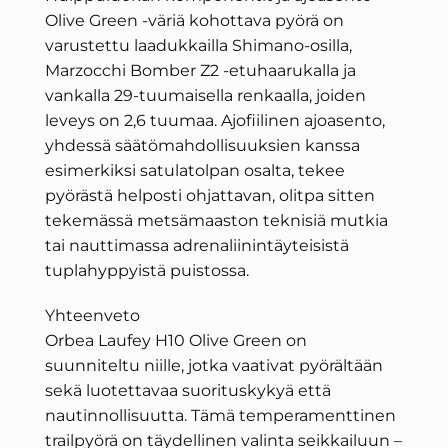
Olive Green -väriä kohottava pyörä on
varustettu laadukkailla Shimano-osilla,
Marzocchi Bomber Z2 -etuhaarukalla ja
vankalla 29-tuumaisella renkaalla, joiden
leveys on 2,6 tuumaa. Ajofiilinen ajoasento,
yhdessä säätömahdollisuuksien kanssa
esimerkiksi satulatolpan osalta, tekee
pyörästä helposti ohjattavan, olitpa sitten
tekemässä metsämaaston teknisiä mutkia
tai nauttimassa adrenaliinintäyteisistä
tuplahyppyistä puistossa.
Yhteenveto
Orbea Laufey H10 Olive Green on
suunniteltu niille, jotka vaativat pyörältään
sekä luotettavaa suorituskykyä että
nautinnollisuutta. Tämä temperamenttinen
trailpyörä on täydellinen valinta seikkailuun –