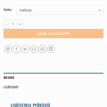
Koko
LAUFEY H10 Olive Green - Black. S, M, L koot määrä
Lisää ostoskoriin
KUVAUS
LISÄTIEDOT
LISÄTIETOJA PYÖRÄSTÄ