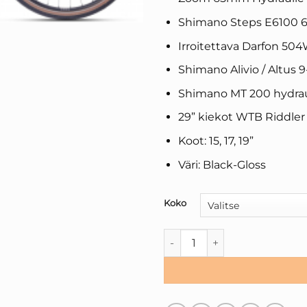
Shimano Steps E6100 
Irroitettava Darfon 50
Shimano Alivio / Altus 9
Shimano MT 200 hydraul
29” kiekot WTB Riddler 
Koot: 15, 17, 19”
Väri: Black-Gloss
Koko
SUPERIOR ERX 6.2 LS MUSTA,