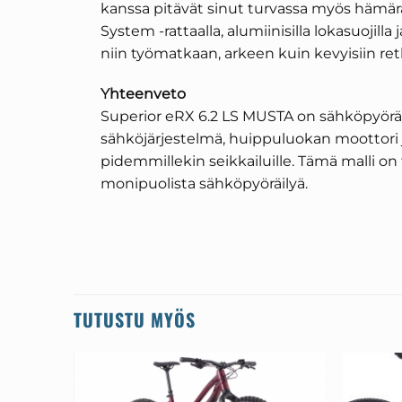
kanssa pitävät sinut turvassa myös hämäräss
System -rattaalla, alumiinisilla lokasuojilla
niin työmatkaan, arkeen kuin kevyisiin re
Yhteenveto
Superior eRX 6.2 LS MUSTA on sähköpyörä,
sähköjärjestelmä, huippuluokan moottori j
pidemmillekin seikkailuille. Tämä malli on to
monipuolista sähköpyöräilyä.
TUTUSTU MYÖS