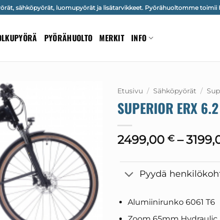
ät, sähköpyörät, luomupyörät ja lisätarvikkeet. Pyörähuoltomme toimii H
OLKUPYÖRÄ
PYÖRÄHUOLTO
MERKIT
INFO
Etusivu
/
Sähköpyörät
/
Sup
SUPERIOR ERX 6.2 
2499,00
–
3199,
€
Pyydä henkilökoht
Alumiinirunko 6061 T6
Zoom 65mm Hydraulic 