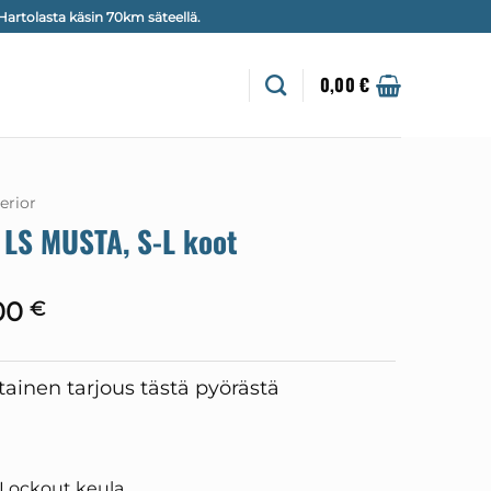
artolasta käsin 70km säteellä.
0,00
€
erior
LS MUSTA, S-L koot
Hintaluokka:
00
€
2499,00 €
-
3199,00 €
ainen tarjous tästä pyörästä
Lockout keula