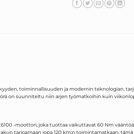
kkyyden, toiminnallisuuden ja modernin teknologian, ta
rä on suunniteltu niin arjen työmatkoihin kuin viikonlo
00 -moottori, joka tuottaa vaikuttavat 60 Nm vääntöä ja
h akun tarjoamaan jopa 120 km:n toimintamatkaan, tämä m