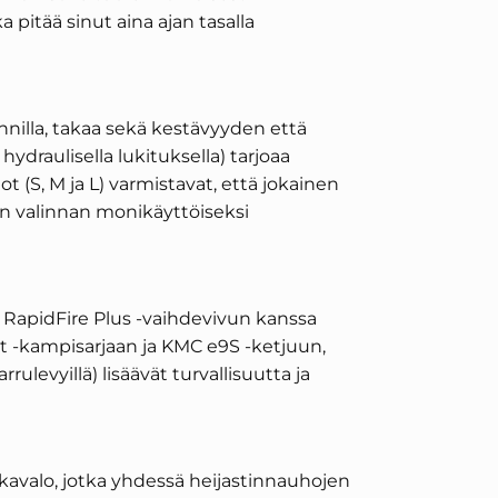
pitää sinut aina ajan tasalla
innilla, takaa sekä kestävyyden että
raulisella lukituksella) tarjoaa
S, M ja L) varmistavat, että jokainen
man valinnan monikäyttöiseksi
ä RapidFire Plus -vaihdevivun kanssa
t -kampisarjaan ja KMC e9S -ketjuun,
levyillä) lisäävät turvallisuutta ja
avalo, jotka yhdessä heijastinnauhojen