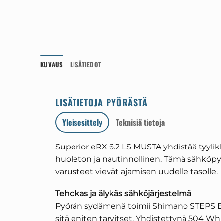
KUVAUS
LISÄTIEDOT
LISÄTIETOJA PYÖRÄSTÄ
Yleisesittely
Teknisiä tietoja
Superior eRX 6.2 LS MUSTA yhdistää tyyli
huoleton ja nautinnollinen. Tämä sähköpyö
varusteet vievät ajamisen uudelle tasolle.
Tehokas ja älykäs sähköjärjestelmä
Pyörän sydämenä toimii Shimano STEPS E61
sitä eniten tarvitset. Yhdistettynä 504 W