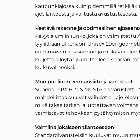
kaupunkiajossa kuin pidemmillä retkilläkin
ajotilanteesta ja valitusta avustustasosta.
Kestävä rakenne ja optimaalinen ajoasent
Kevyt alumiinirunko, joka on valmistettu Al
tyylikkään ulkonäön. Unisex 29er-geometri
erinomaisen ajoasennon ja mukavuuden haa
kuljettaja löytää juuri itselleen sopivan 
kulkuvälineeksi.
Monipuolinen voimansiirto ja varusteet
Superior eRX 6.2 LS MUSTA on varustettu S
mahdollistaa sujuvat vaihdot eri ajo-olo
mikä takaa tarkan ja luotettavan voimansiir
varmistavat tehokkaan pysähtymisen myös 
Valmiina jokaiseen tilanteeseen
Standardivarusteisiin kuuluvat muun muas