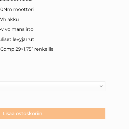
60Nm moottori
4Wh akku
-v voimansiirto
iset levyjarrut
Comp 29×1,75” renkailla
 S-L koot määrä
Lisää ostoskoriin