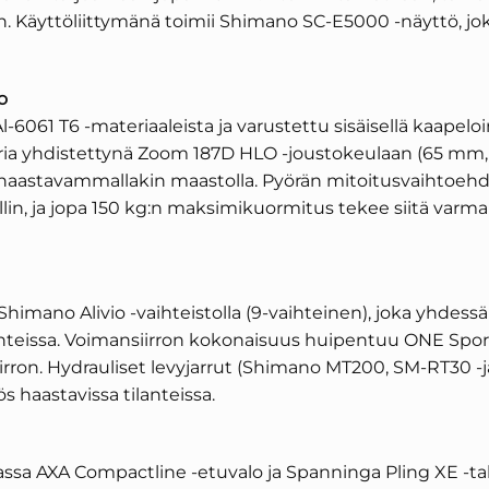
. Käyttöliittymänä toimii Shimano SC-E5000 -näyttö, joka 
o
-6061 T6 -materiaaleista ja varustettu sisäisellä kaapelo
a yhdistettynä Zoom 187D HLO -joustokeulaan (65 mm, hyd
stavammallakin maastolla. Pyörän mitoitusvaihtoehdot (
mallin, ja jopa 150 kg:n maksimikuormitus tekee siitä var
himano Alivio -vaihteistolla (9-vaihteinen), joka yhdess
suhteissa. Voimansiirron kokonaisuus huipentuu ONE Spor
ron. Hydrauliset levyjarrut (Shimano MT200, SM-RT30 -jarru
haastavissa tilanteissa.
sa AXA Compactline -etuvalo ja Spanninga Pling XE -tak