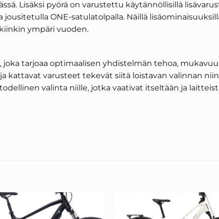
ä. Lisäksi pyörä on varustettu käytännöllisillä lisävaruste
 ja jousitetulla ONE-satulatolpalla. Näillä lisäominaisuuksil
tkiinkin ympäri vuoden.
 joka tarjoaa optimaalisen yhdistelmän tehoa, mukavuutt
a kattavat varusteet tekevät siitä loistavan valinnan ni
dellinen valinta niille, jotka vaativat itseltään ja laitteis